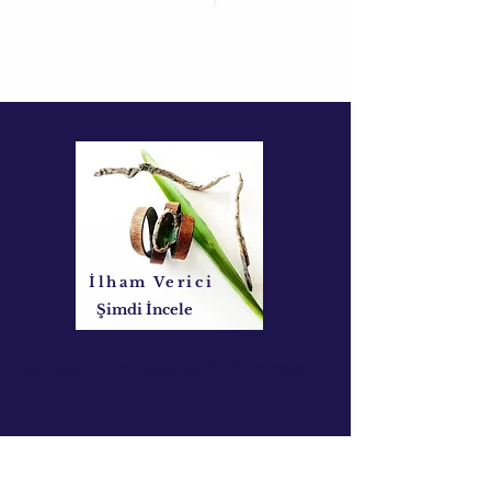
İlham Verici
Şimdi İncele
Takı tasarım ve doğaltaş-ElifOcaktasarım