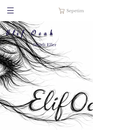
Sepetim
Elif Ocak
Sihirli Eller