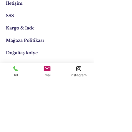
İletişim
SSS
Kargo & İade
Mağaza Politikası
Doğaltaş kolye
Doğaltaş kişiye özel
Tel
Email
Instagram
Tasarımlar
Email:
elifocaktasarim@gmail.com
Telefon:
0553 611 1125