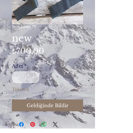
Stok kodu: 32
new
Fiyat
₺700,00
Adet
*
Tükendi
Geldiğinde Bildir