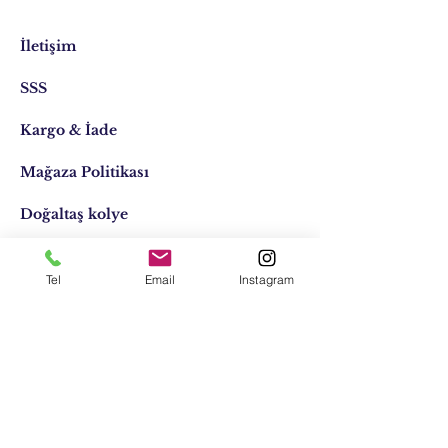
İletişim
SSS
Kargo & İade
Mağaza Politikası
Doğaltaş kolye
Doğaltaş kişiye özel
Tel
Email
Instagram
Tasarımlar
Email:
elifocaktasarim@gmail.com
Telefon:
0553 611 1125