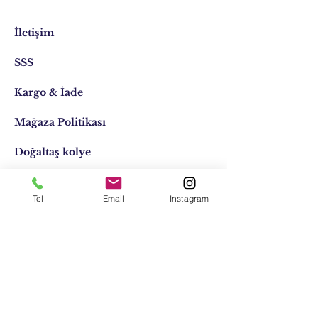
İletişim
SSS
Kargo & İade
Mağaza Politikası
Doğaltaş kolye
Doğaltaş kişiye özel
Tel
Email
Instagram
Tasarımlar
Email:
elifocaktasarim@gmail.com
Telefon:
0553 611 1125