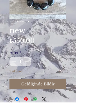
Stok kodu: 35
new
Fiyat
₺550,00
Adet
*
Tükendi
Geldiğinde Bildir