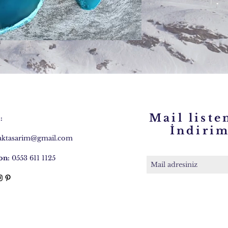
Mail liste
:
İndirim 
caktasarim@gmail.com
on:
0553 611 1125