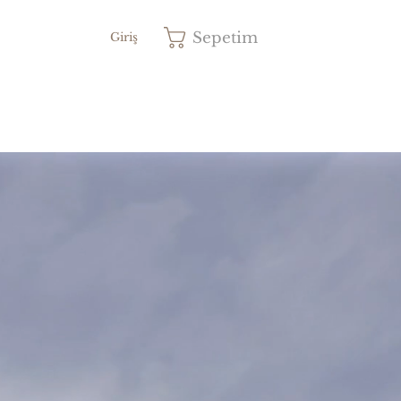
Sepetim
Giriş
iyat