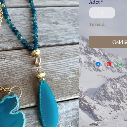
Adet
*
Tükendi
Geldiğ