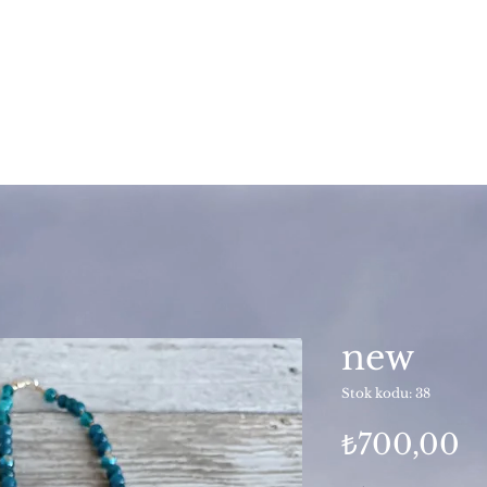
new
Stok kodu: 38
F
₺700,00