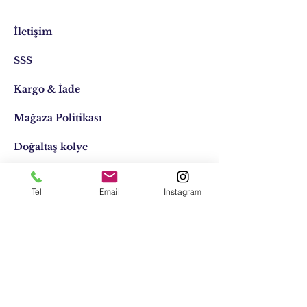
İletişim
SSS
Kargo & İade
Mağaza Politikası
Doğaltaş kolye
Doğaltaş kişiye özel
Tel
Email
Instagram
Tasarımlar
Email:
elifocaktasarim@gmail.com
Telefon:
0553 611 1125