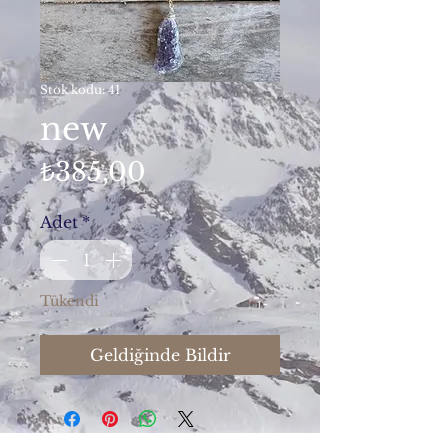
Stok kodu: 41
new
Fiyat
₺385,00
Adet
*
Tükendi
Geldiğinde Bildir