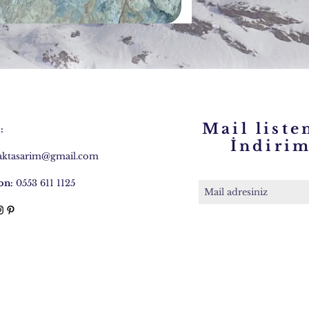
Mail liste
:
İndirim 
caktasarim@gmail.com
on:
0553 611 1125