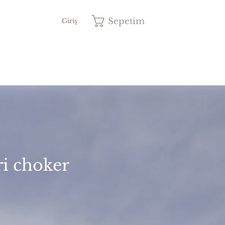
Sepetim
Giriş
ri choker
iyat