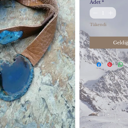
Adet
*
Tükendi
Geldiğ