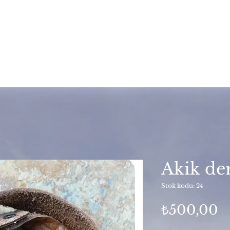
Akik de
Stok kodu: 24
F
₺500,00