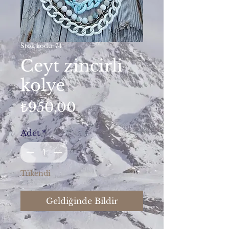
Stok kodu: 74
Ceyt zincirli
kolye
Fiyat
₺950,00
Adet
*
Tükendi
Geldiğinde Bildir