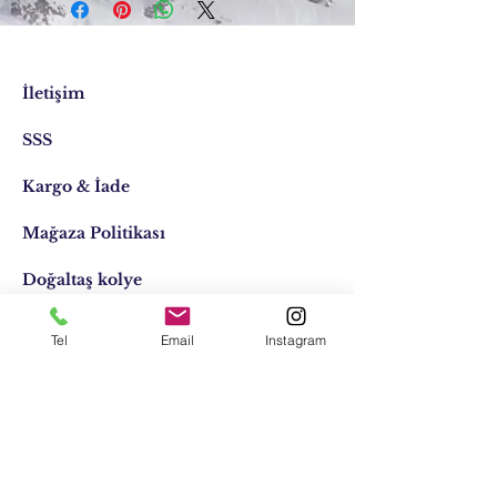
İletişim
SSS
Kargo & İade
Mağaza Politikası
Doğaltaş kolye
Doğaltaş kişiye özel
Tel
Email
Instagram
Tasarımlar
Email:
elifocaktasarim@gmail.com
Telefon:
0553 611 1125