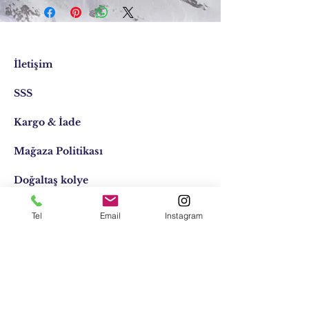
İletişim
SSS
Kargo & İade
Mağaza Politikası
Doğaltaş kolye
Doğaltaş kişiye özel
Tel
Email
Instagram
Tasarımlar
Email:
elifocaktasarim@gmail.com
Telefon:
0553 611 1125