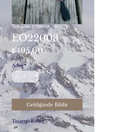
Stok kodu: EO22003
EO22003
Fiyat
₺495,00
Adet
*
Tükendi
Geldiğinde Bildir
Tasarım Kolye