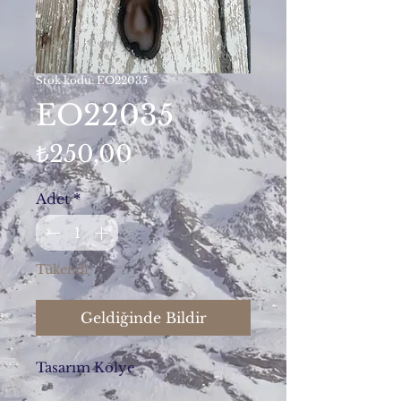
Stok kodu: EO22035
EO22035
Fiyat
₺250,00
Adet
*
Tükendi
Geldiğinde Bildir
Tasarım Kolye