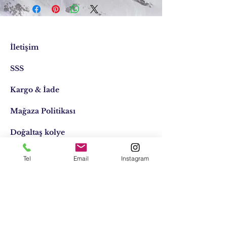
İletişim
SSS
Kargo & İade
Mağaza Politikası
Doğaltaş kolye
Doğaltaş kişiye özel
Tel
Email
Instagram
Tasarımlar
Email:
elifocaktasarim@gmail.com
Telefon:
0553 611 1125