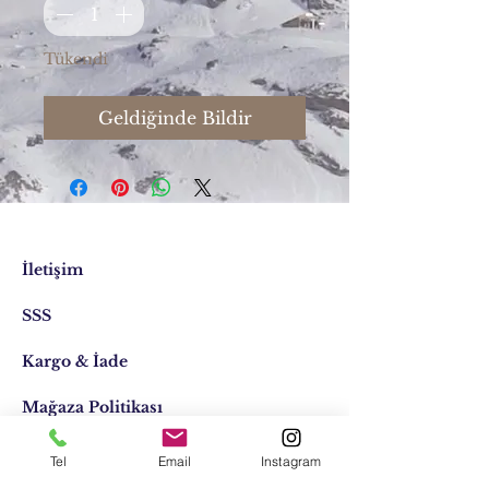
Tükendi
Geldiğinde Bildir
İletişim
SSS
Kargo & İade
Mağaza Politikası
Doğaltaş kolye
Tel
Email
Instagram