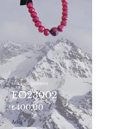
Stok kodu: EO23002
EO23002
Fiyat
₺400,00
Adet
*