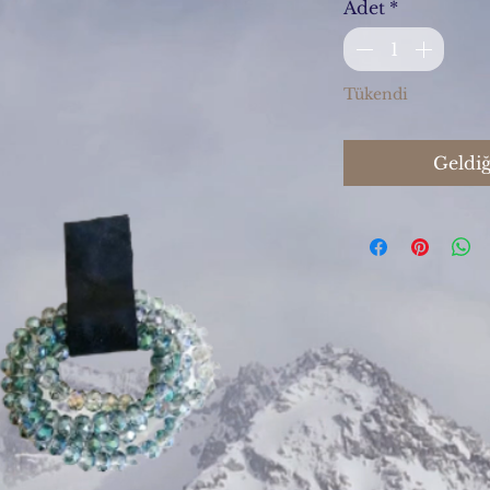
Adet
*
Tükendi
Geldiğ