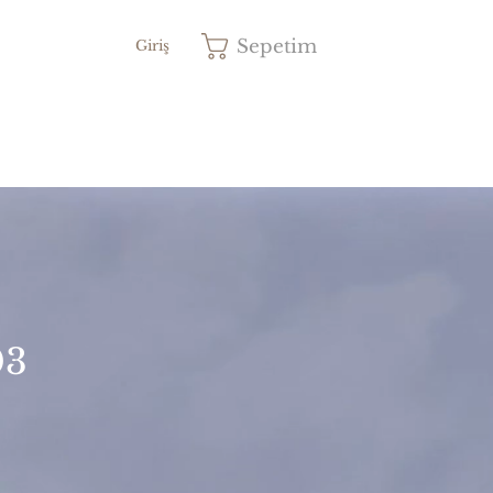
Sepetim
Giriş
03
yat