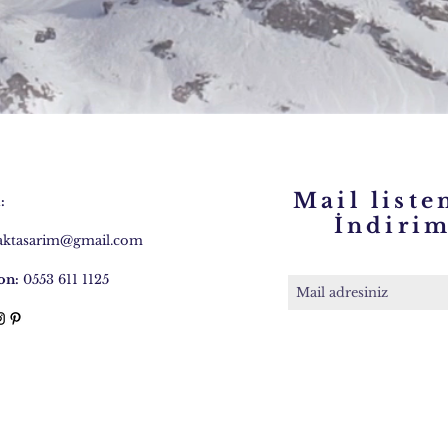
Mail liste
:
İndirim 
caktasarim@gmail.com
on:
0553 611 1125