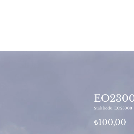
EO230
Stok kodu: EO23003
Fi
₺100,00