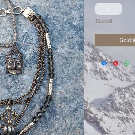
Tükendi
Geldiğ