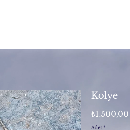
Kolye
₺1.500,00
Adet
*