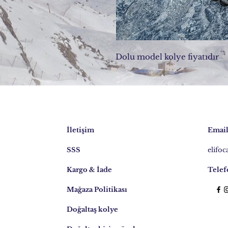
Dolu model kolye fiyatıdır
İletişim
Email
SSS
elifo
Kargo & İade
Telef
Mağaza Politikası
Doğaltaş kolye