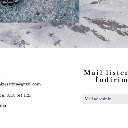
Mail liste
:
İndirim 
caktasarim@gmail.com
on:
0553 611 1125