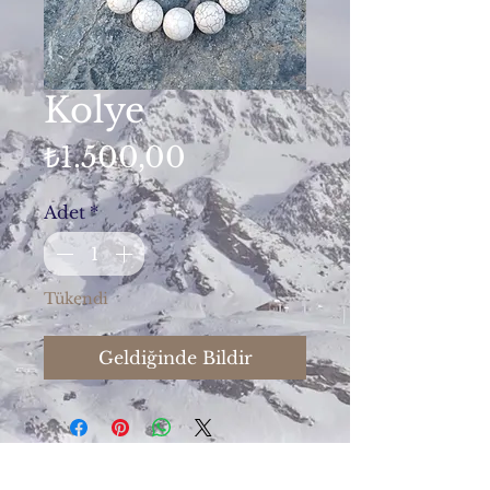
Kolye
Fiyat
₺1.500,00
Adet
*
Tükendi
Geldiğinde Bildir