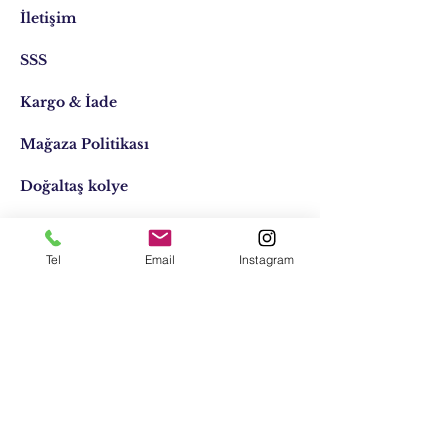
İletişim
SSS
Kargo & İade
Mağaza Politikası
Doğaltaş kolye
Doğaltaş kişiye özel
Tel
Email
Instagram
Tasarımlar
Email:
elifocaktasarim@gmail.com
Telefon:
0553 611 1125