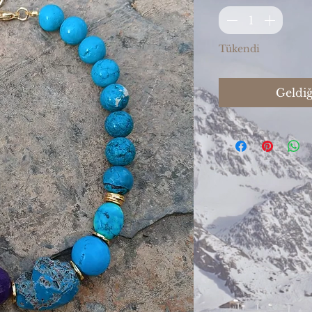
Tükendi
Geldiğ