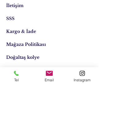
İletişim
SSS
Kargo & İade
Mağaza Politikası
Doğaltaş kolye
Doğaltaş kişiye özel
Tel
Email
Instagram
Tasarımlar
Email:
elifocaktasarim@gmail.com
Telefon:
0553 611 1125