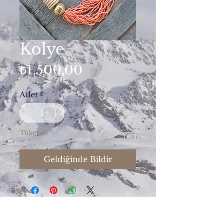
Kolye
Fiyat
₺1.500,00
Adet
*
Tükendi
Geldiğinde Bildir