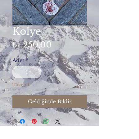
Kolye
Fiyat
₺1.250,00
Adet
*
Tükendi
Geldiğinde Bildir