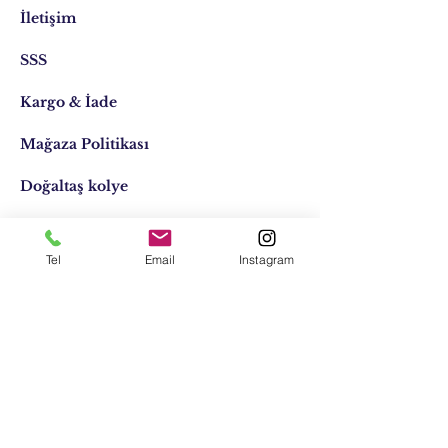
İletişim
SSS
Kargo & İade
Mağaza Politikası
Doğaltaş kolye
Doğaltaş kişiye özel
Tel
Email
Instagram
Tasarımlar
Email:
elifocaktasarim@gmail.com
Telefon:
0553 611 1125