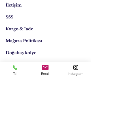
İletişim
SSS
Kargo & İade
Mağaza Politikası
Doğaltaş kolye
Doğaltaş kişiye özel
Tel
Email
Instagram
Tasarımlar
Email:
elifocaktasarim@gmail.com
Telefon:
0553 611 1125