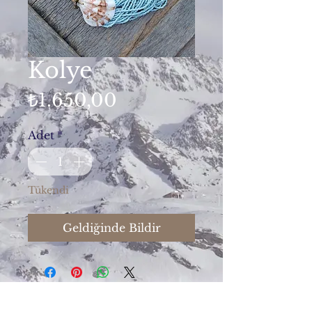
Kolye
Fiyat
₺1.650,00
Adet
*
Tükendi
Geldiğinde Bildir