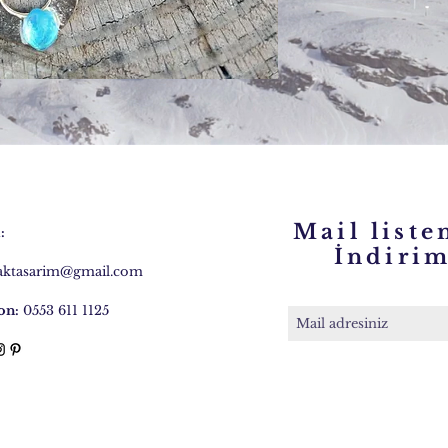
Mail liste
:
İndirim 
caktasarim@gmail.com
on:
0553 611 1125