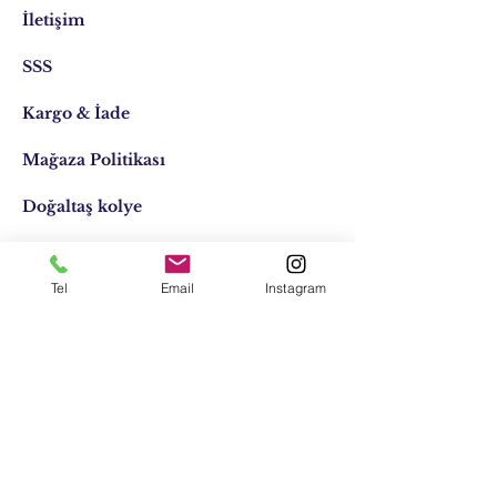
İletişim
SSS
Kargo & İade
Mağaza Politikası
Doğaltaş kolye
Doğaltaş kişiye özel
Tel
Email
Instagram
Tasarımlar
Email:
elifocaktasarim@gmail.com
Telefon:
0553 611 1125