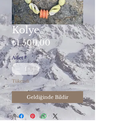
Kolye
Fiyat
₺1.500,00
Adet
*
Tükendi
Geldiğinde Bildir