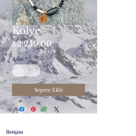
Kolye
Fiyat
₺2.250,00
Adet
*
Sepete Ekle
İletişim