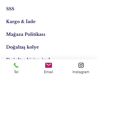
SSS
Kargo & İade
Mağaza Politikası
Doğaltaş kolye
Doğaltaş kişiye özel
Tel
Email
Instagram
Tasarımlar
Email:
elifocaktasarim@gmail.com
Telefon:
0553 611 1125