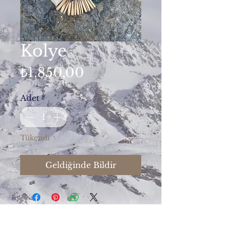
Kolye
Fiyat
₺1.850,00
Adet
*
Tükendi
Geldiğinde Bildir