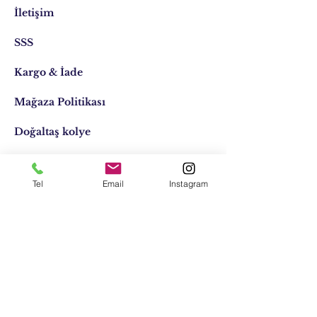
İletişim
SSS
Kargo & İade
Mağaza Politikası
Doğaltaş kolye
Doğaltaş kişiye özel
Tel
Email
Instagram
Tasarımlar
Email:
elifocaktasarim@gmail.com
Telefon:
0553 611 1125