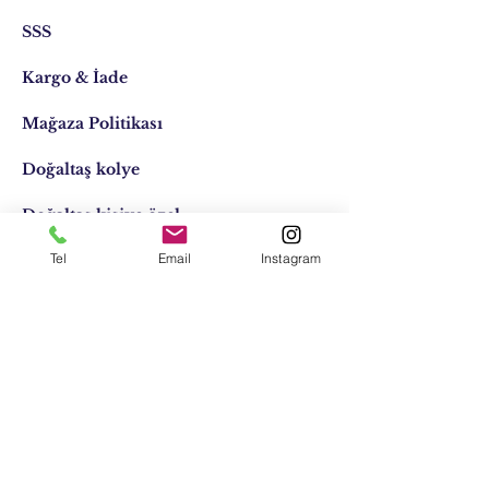
SSS
Kargo & İade
Mağaza Politikası
Doğaltaş kolye
Doğaltaş kişiye özel
Tel
Email
Instagram
Tasarımlar
Email:
elifocaktasarim@gmail.com
Telefon:
0553 611 1125