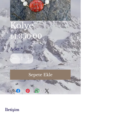
Kolye
Fiyat
₺1.350,00
Adet
*
Sepete Ekle
İletişim