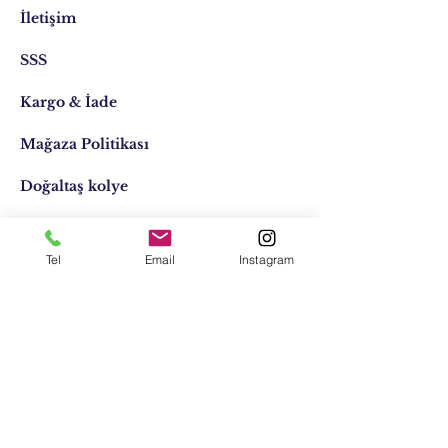
İletişim
SSS
Kargo & İade
Mağaza Politikası
Doğaltaş kolye
Doğaltaş kişiye özel
Tel
Email
Instagram
Tasarımlar
Email:
elifocaktasarim@gmail.com
Telefon:
0553 611 1125