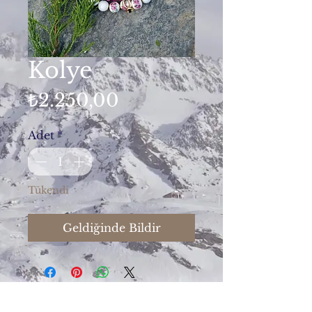
Kolye
Fiyat
₺2.250,00
Adet
*
Tükendi
Geldiğinde Bildir